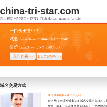
china-tri-star.com
您正在访问的域名可以转让!This domain name is for sale!
一口价出售中！
域名
china-tri-star.com
Domain Name:
售价
CNY 1687.00
Listing Price:
立即购买
BUY NOW
>>
>>
域名交易方式：
通过金名网(4.cn) 中介交易
金名网(4.cn)是全球领先的域名交易服务机
简单、安全、专业的第三方服务！ 为了保证交