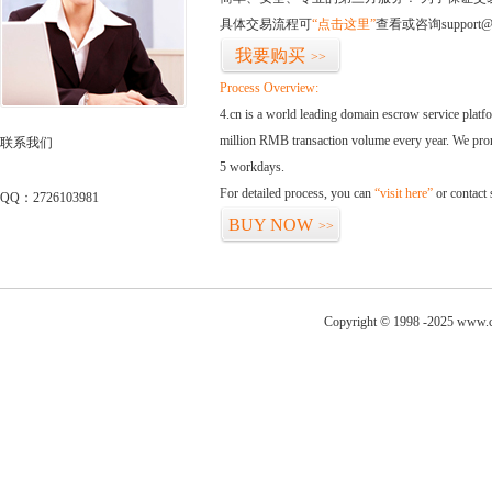
具体交易流程可
“点击这里”
查看或咨询support@
我要购买
>>
Process Overview:
4.cn is a world leading domain escrow service plat
million RMB transaction volume every year. We promi
联系我们
5 workdays.
For detailed process, you can
“visit here”
or contact
QQ：2726103981
BUY NOW
>>
Copyright © 1998 -2025 www.ch